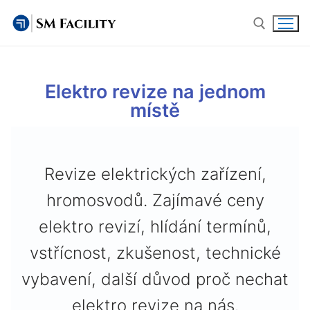
Elektro revize na jednom
Domů
místě
Služby
Facility management
Novinky
Revize elektrických zařízení,
Správa nemovitostí
O nás
hromosvodů. Zajímavé ceny
elektro revizí, hlídání termínů,
Revize a servis technologií
Legislativa při správě nemovitostí
Kariéra
vstřícnost, zkušenost, technické
Property management
Kontakt
vybavení, další důvod proč nechat
Bezpečnostní služby
elektro revize na nás.