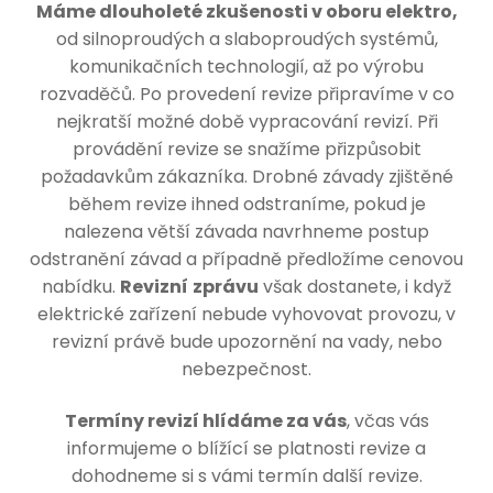
Máme dlouholeté zkušenosti v oboru elektro,
od silnoproudých a slaboproudých systémů,
komunikačních technologií, až po výrobu
rozvaděčů. Po provedení revize připravíme v co
nejkratší možné době vypracování revizí. Při
provádění revize se snažíme přizpůsobit
požadavkům zákazníka. Drobné závady zjištěné
během revize ihned odstraníme, pokud je
nalezena větší závada navrhneme postup
odstranění závad a případně předložíme cenovou
nabídku.
Revizní
zprávu
však dostanete, i když
elektrické zařízení nebude vyhovovat provozu, v
revizní právě bude upozornění na vady, nebo
nebezpečnost.
Termíny revizí hlídáme za vás
, včas vás
informujeme o blížící se platnosti revize a
dohodneme si s vámi termín další revize.