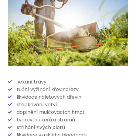
Úklidové služby
Úklid kanceláří
Správa nájmů a bytů
Úklid komerčních prostor
Stavební a řemeslné práce
Úklid po malování Ostrava
Malíři – Natěrači
Údržba zeleně
Malíři Ostrava
Malíři Opava
sekání trávy
Malíři Havířov
ruční vyžínání křovinořezy
Malíři Karviná
likvidace náletových dřevin
štěpkování větví
Montáž sádrokartonu
doplnění mulčovacích hmot
tvarování keřů a stromů
stříhání živých plotů
likvidace vzniklého bioodpadu