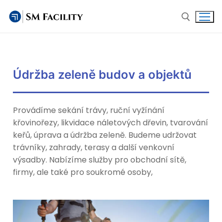
Údržba zeleně budov a objektů
Domů
Služby
Provádíme sekání trávy, ruční vyžínání
Facility management
Novinky
křovinořezy, likvidace náletových dřevin, tvarování
keřů, úprava a údržba zeleně. Budeme udržovat
Správa nemovitostí
O nás
trávníky, zahrady, terasy a další venkovní
výsadby. Nabízíme služby pro obchodní sítě,
Revize a servis technologií
Legislativa při správě nemovitostí
Kariéra
firmy, ale také pro soukromé osoby,
Property management
Kontakt
Bezpečnostní služby